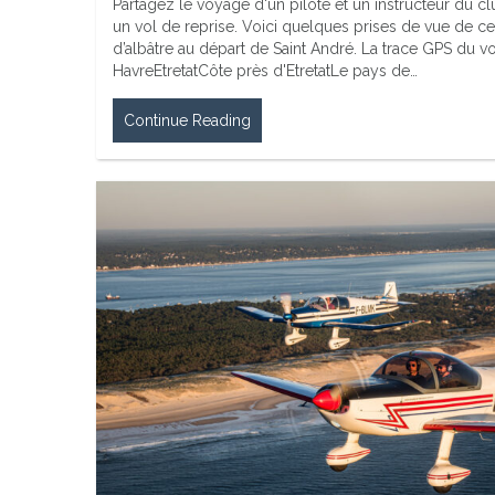
Partagez le voyage d'un pilote et un instructeur du c
un vol de reprise. Voici quelques prises de vue de ce
d’albâtre au départ de Saint André. La trace GPS du v
HavreEtretatCôte près d'EtretatLe pays de…
Continue Reading