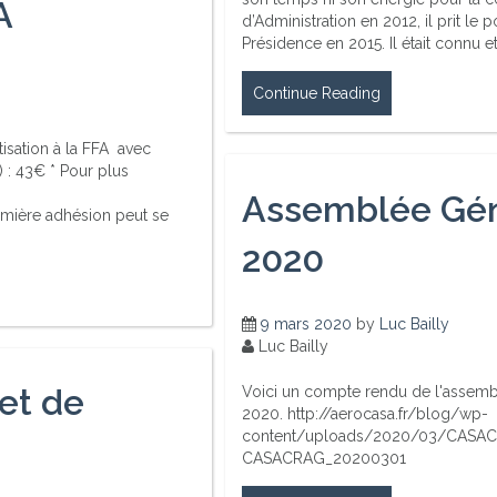
A
d’Administration en 2012, il prit le 
Présidence en 2015. Il était connu 
Continue Reading
isation à la FFA avec
) : 43€ * Pour plus
Assemblée Gén
mière adhésion peut se
2020
9 mars 2020
by
Luc Bailly
Luc Bailly
et de
Voici un compte rendu de l'assembl
2020. http://aerocasa.fr/blog/wp-
content/uploads/2020/03/CASACR
CASACRAG_20200301