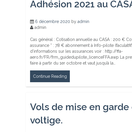
Adhésion 2021 au CAS
6 décembre 2020
by
admin
admin
Cas général : Cotisation annuelle au CASA : 200 € Cot
assurance * : 78 € abonnement à Info-pilote (faculatfif
d'informations sur les assurances voir : http://ffa-
aero.fr/FR/frm_guidedupilote_licenceFFA.awp La pre
faire à partir du 1er octobre et vaut jusqu’à la…
Continue Reading
Vols de mise en garde 
voltige.