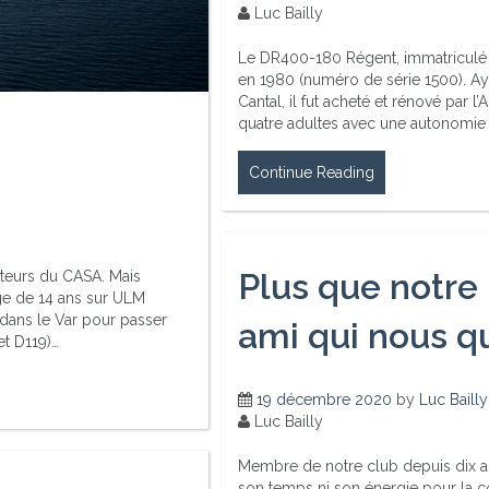
Luc Bailly
Le DR400-180 Régent, immatriculé F
en 1980 (numéro de série 1500). Ay
Cantal, il fut acheté et rénové par 
quatre adultes avec une autonomie 
Continue Reading
Plus que notre 
teurs du CASA. Mais
âge de 14 ans sur ULM
dans le Var pour passer
ami qui nous qu
et D119)…
19 décembre 2020
by
Luc Bailly
Luc Bailly
Membre de notre club depuis dix ans
son temps ni son énergie pour la 