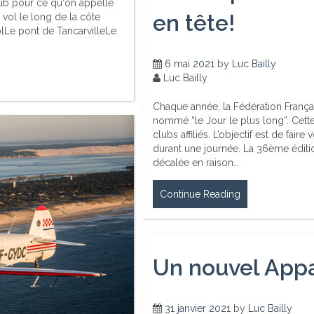
lub pour ce qu'on appelle
en tête!
 vol le long de la côte
olLe pont de TancarvilleLe
6 mai 2021
by
Luc Bailly
Luc Bailly
Chaque année, la Fédération França
nommé “le Jour le plus long”. Cette
clubs affiliés. L’objectif est de f
durant une journée. La 36ème édition
décalée en raison…
Continue Reading
Un nouvel Appar
31 janvier 2021
by
Luc Bailly