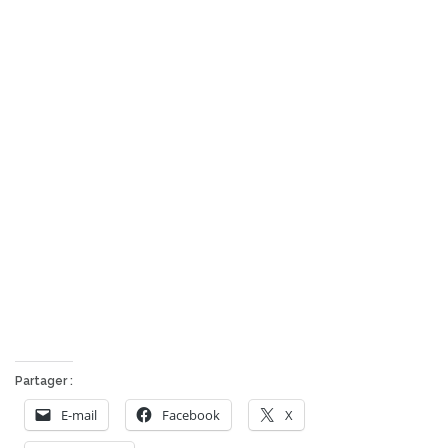
La trace GPS du vol
Partager :
E-mail
Facebook
X