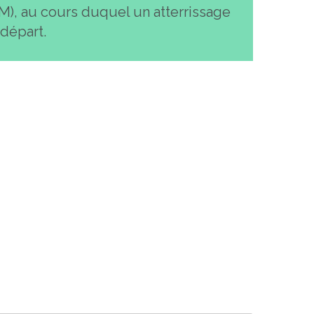
), au cours duquel un atterrissage
départ.