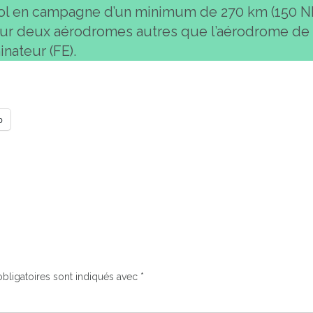
ol en campagne d’un minimum de 270 km (150 NM
 sur deux aérodromes autres que l’aérodrome de 
inateur (FE).
p
bligatoires sont indiqués avec
*