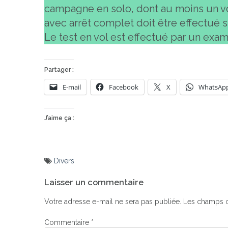
campagne en solo, dont au moins un v
avec arrêt complet doit être effectué
Le test en vol est effectué par un exam
Partager :
E-mail
Facebook
X
WhatsAp
J’aime ça :
Divers
Navigation
Laisser un commentaire
de
l’article
Votre adresse e-mail ne sera pas publiée.
Les champs o
Commentaire
*