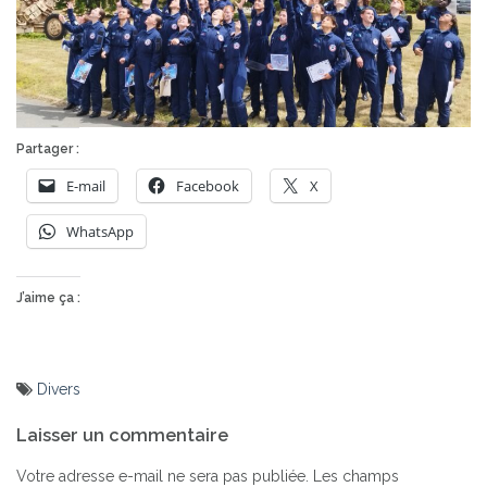
Partager :
E-mail
Facebook
X
WhatsApp
J’aime ça :
Divers
Navigation
Laisser un commentaire
de
l’article
Votre adresse e-mail ne sera pas publiée.
Les champs