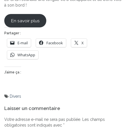
à son bord !
En savoir plus
Partager :
E-mail
Facebook
X
WhatsApp
J’aime ça :
Divers
Navigation
Laisser un commentaire
de
l’article
Votre adresse e-mail ne sera pas publiée.
Les champs
obligatoires sont indiqués avec
*