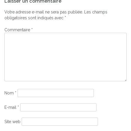
Laisser un commentaire
de
l’article
Votre adresse e-mail ne sera pas publiée.
Les champs
obligatoires sont indiqués avec
*
Commentaire
*
Nom
*
E-mail
*
Site web