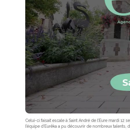
Celui-ci faisait escale à Saint André de l’Eure mardi 12
l’équipe d’Eurêka a pu découvrir de nombreux talents, 