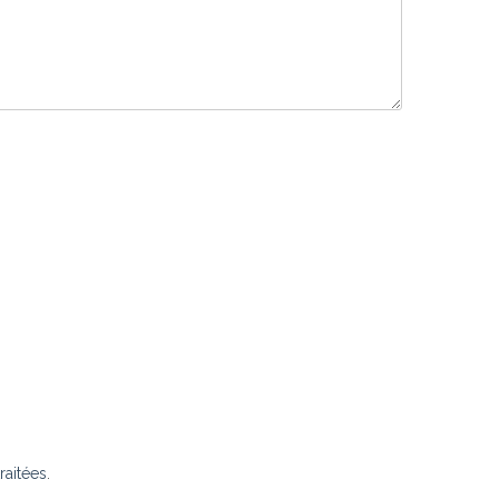
raitées
.