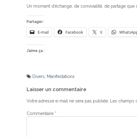
Un moment d’échange, de convivialité, de partage que 
Partager :
E-mail
Facebook
X
WhatsAp
J’aime ça :
Divers
,
Manifestations
Navigation
Laisser un commentaire
de
l’article
Votre adresse e-mail ne sera pas publiée.
Les champs o
Commentaire
*