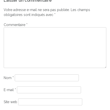
Laisser un commentaire
de
l’article
Votre adresse e-mail ne sera pas publiée.
Les champs
obligatoires sont indiqués avec
*
Commentaire
*
Nom
*
E-mail
*
Site web