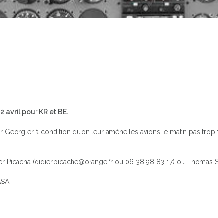
 avril pour KR et BE.
lier Georgler à condition qu’on leur amène les avions le matin pas trop
ier Picacha (didier.picache@orange.fr ou 06 38 98 83 17) ou Thomas S
ASA.