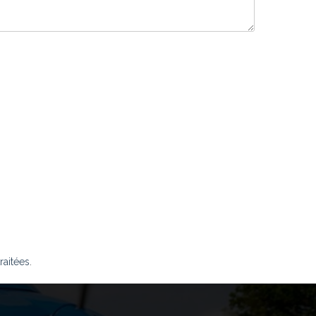
raitées
.