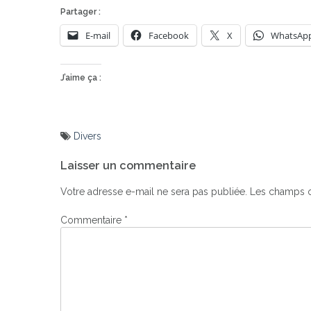
Partager :
E-mail
Facebook
X
WhatsAp
J’aime ça :
Divers
Navigation
Laisser un commentaire
de
l’article
Votre adresse e-mail ne sera pas publiée.
Les champs o
Commentaire
*