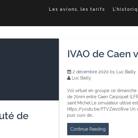
Les avions, les tarifs
L’histori
IVAO de Caen v
2 décembre 2020
by
Luc Bailly
Luc Bailly
Vol virtuel en groupe ce dimanche
de 70nm entre Caen Carpiquet (LFRK
saint Michel.Le simulateur utilisé es
https://youtu.be/fTVZeiv08vw Un d
uté de
puis suivi de…
Continue Reading