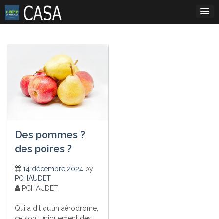
Skip
to
content
Des pommes ?
des poires ?
14 décembre 2024
by
PCHAUDET
PCHAUDET
Qui a dit qu’un aérodrome,
ce sont uniquement des