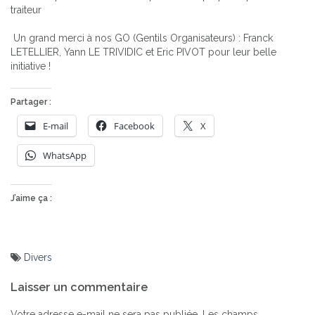
traiteur
Un grand merci à nos GO (Gentils Organisateurs) : Franck
LETELLIER, Yann LE TRIVIDIC et Eric PIVOT pour leur belle
initiative !
Partager :
E-mail
Facebook
X
WhatsApp
J’aime ça :
Divers
Navigation
Laisser un commentaire
de
Votre adresse e-mail ne sera pas publiée.
Les champs