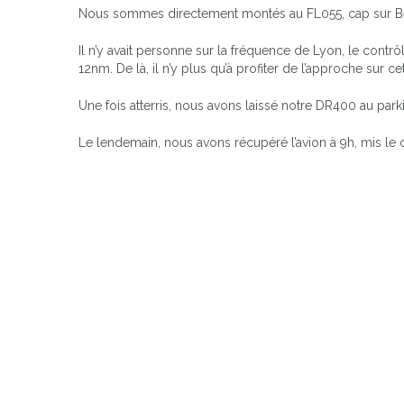
Nous sommes directement montés au FL055, cap sur Beau
Il n’y avait personne sur la fréquence de Lyon, le contr
12nm. De là, il n’y plus qu’à profiter de l’approche sur 
Une fois atterris, nous avons laissé notre DR400 au park
Le lendemain, nous avons récupéré l’avion à 9h, mis le 