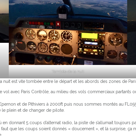
Tombée de la nuit
a nuit est vite tombée entre le départ et les abords des zones de Pari
e vol avec Paris Contrôle, au milieu des vols commerciaux partants ou
Epernon et de Pithiviers à 2000ft puis nous sommes montés au FL055
 le plein et de changer de pilote.
 en donnant 5 coups d’alternat radio, la piste de s’allumait toujours pa
faut que les coups soient donnés « doucement », et là surprise, ça ma
e.