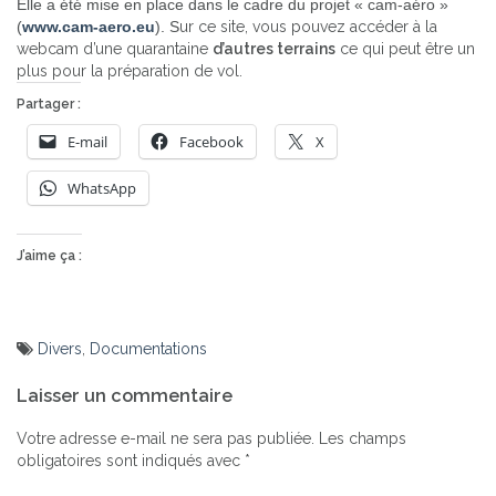
Elle a été mise en place dans le cadre du projet « cam-aéro »
(
www.cam-aero.eu
). S
ur ce site, vous pouvez accéder à la
webcam d’une quarantaine
d’autres terrains
ce qui peut être un
plus pour la préparation de vol.
Partager :
E-mail
Facebook
X
WhatsApp
J’aime ça :
Divers
,
Documentations
Navigation
Laisser un commentaire
de
l’article
Votre adresse e-mail ne sera pas publiée.
Les champs
obligatoires sont indiqués avec
*