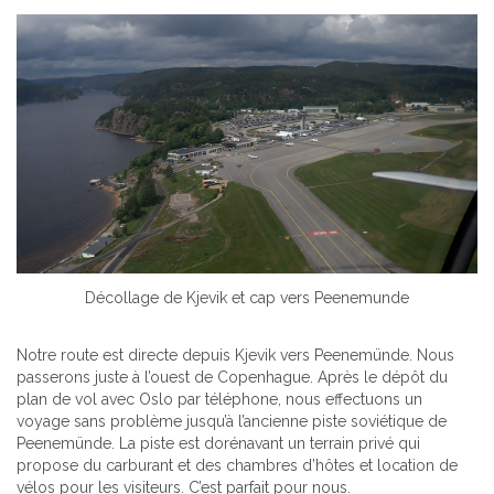
Décollage de Kjevik et cap vers Peenemunde
Notre route est directe depuis Kjevik vers Peenemünde. Nous
passerons juste à l’ouest de Copenhague. Après le dépôt du
plan de vol avec Oslo par téléphone, nous effectuons un
voyage sans problème jusqu’à l’ancienne piste soviétique de
Peenemünde. La piste est dorénavant un terrain privé qui
propose du carburant et des chambres d’hôtes et location de
vélos pour les visiteurs. C’est parfait pour nous.