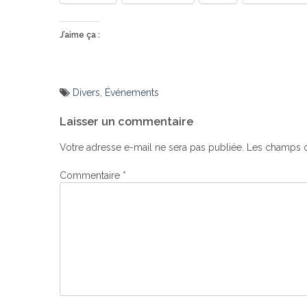
J’aime ça :
Divers
,
Événements
Navigation
Laisser un commentaire
de
l’article
Votre adresse e-mail ne sera pas publiée.
Les champs o
Commentaire
*