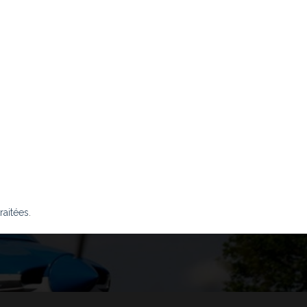
raitées
.