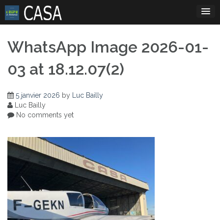
Skip
to
content
WhatsApp Image 2026-01-
03 at 18.12.07(2)
5 janvier 2026
by
Luc Bailly
Luc Bailly
No comments yet