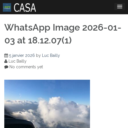
Skip
to
content
WhatsApp Image 2026-01-
03 at 18.12.07(1)
5 janvier 2026
by
Luc Bailly
Luc Bailly
No comments yet