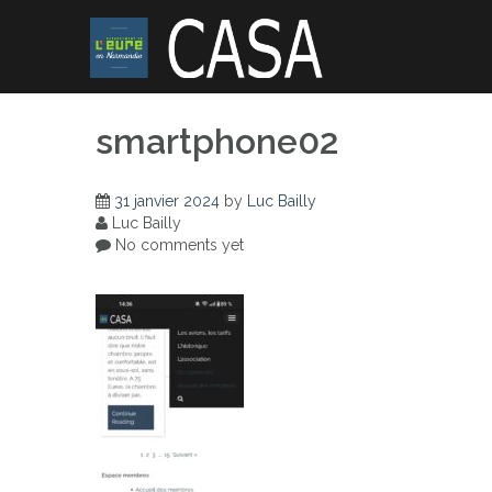
Skip
to
content
smartphone02
31 janvier 2024
by
Luc Bailly
Luc Bailly
No comments yet