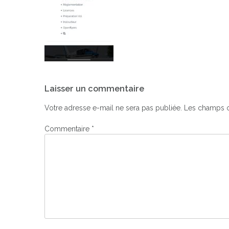
Navigation
Laisser un commentaire
de
l’article
Votre adresse e-mail ne sera pas publiée.
Les champs o
Commentaire
*