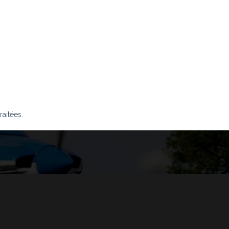
raitées
.