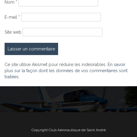
Nom
*
E-mail
*
Site web
Ce site utilise Akismet pour réduire les indésirables.
En savoir
plus sur la façon dont les données de vos commentaires sont
traitées
.
Copyright Club Aéronautique de Saint André