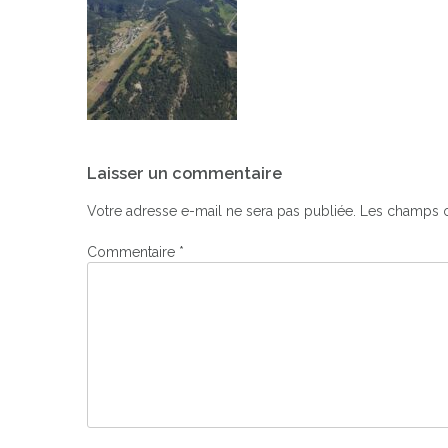
Navigation
Laisser un commentaire
de
l’article
Votre adresse e-mail ne sera pas publiée.
Les champs o
Commentaire
*