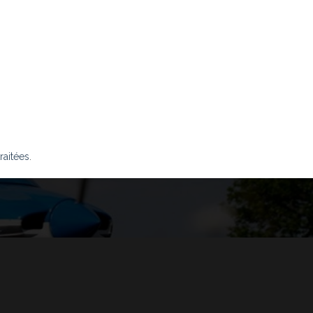
raitées
.