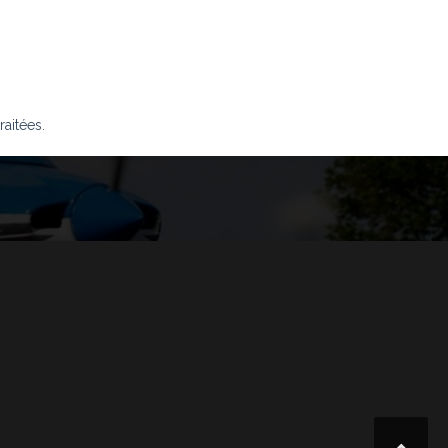
raitées
.