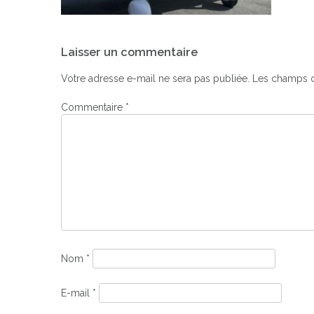
Navigation
Laisser un commentaire
de
l’article
Votre adresse e-mail ne sera pas publiée.
Les champs o
Commentaire
*
Nom
*
E-mail
*