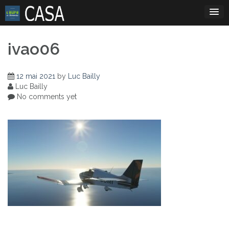
Skip
to
content
ivao06
12 mai 2021
by
Luc Bailly
Luc Bailly
No comments yet
Navigation