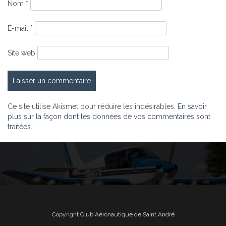
Nom
*
E-mail
*
Site web
Ce site utilise Akismet pour réduire les indésirables.
En savoir
plus sur la façon dont les données de vos commentaires sont
traitées
.
Copyright Club Aéronautique de Saint André