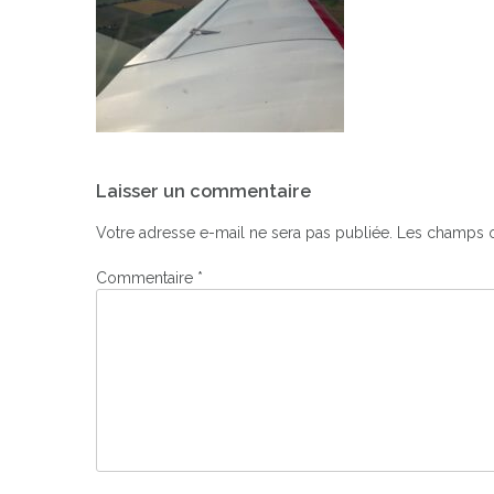
Navigation
Laisser un commentaire
de
l’article
Votre adresse e-mail ne sera pas publiée.
Les champs o
Commentaire
*