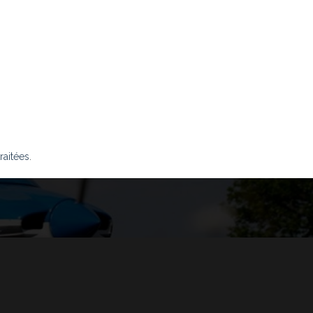
raitées
.