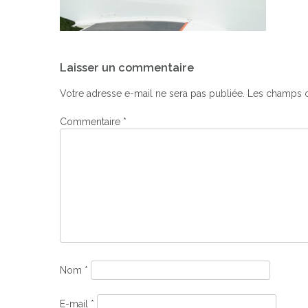
Navigation
Laisser un commentaire
de
l’article
Votre adresse e-mail ne sera pas publiée.
Les champs o
Commentaire
*
Nom
*
E-mail
*