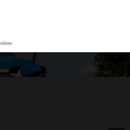
raitées
.