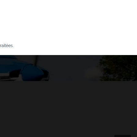
raitées
.