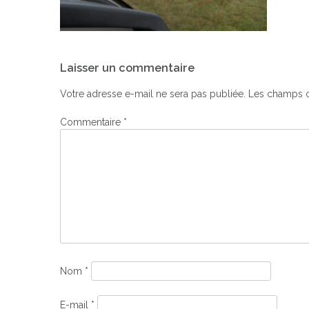
Navigation
Laisser un commentaire
de
l’article
Votre adresse e-mail ne sera pas publiée.
Les champs o
Commentaire
*
Nom
*
E-mail
*