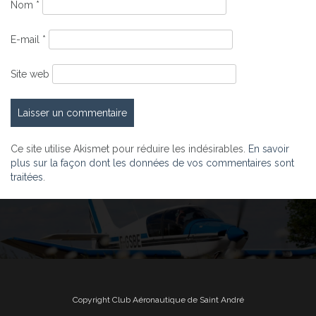
Nom
*
E-mail
*
Site web
Ce site utilise Akismet pour réduire les indésirables.
En savoir
plus sur la façon dont les données de vos commentaires sont
traitées
.
Copyright Club Aéronautique de Saint André