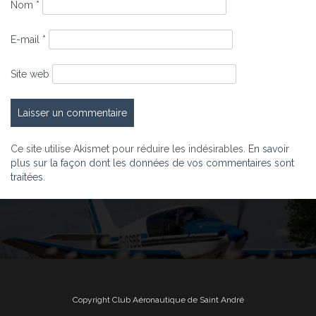
Nom
*
E-mail
*
Site web
Ce site utilise Akismet pour réduire les indésirables.
En savoir
plus sur la façon dont les données de vos commentaires sont
traitées
.
Copyright Club Aéronautique de Saint André