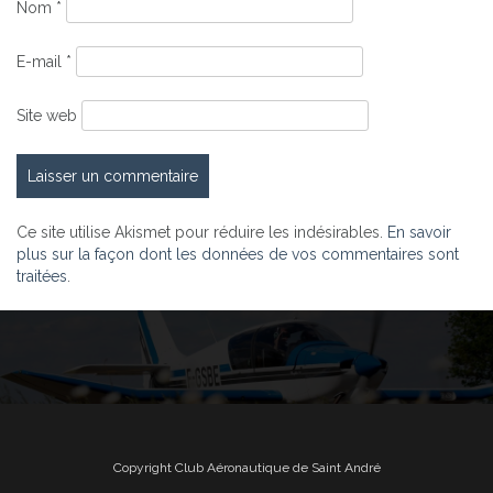
Nom
*
E-mail
*
Site web
Ce site utilise Akismet pour réduire les indésirables.
En savoir
plus sur la façon dont les données de vos commentaires sont
traitées
.
Copyright Club Aéronautique de Saint André