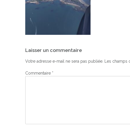
Navigation
Laisser un commentaire
de
l’article
Votre adresse e-mail ne sera pas publiée.
Les champs o
Commentaire
*