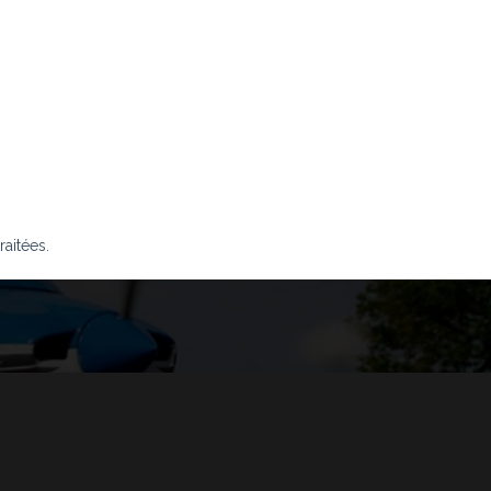
raitées
.