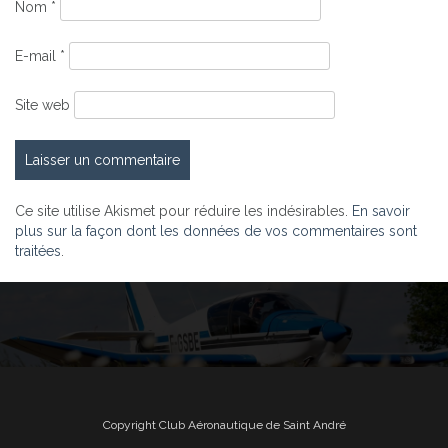
Nom
*
E-mail
*
Site web
Ce site utilise Akismet pour réduire les indésirables.
En savoir
plus sur la façon dont les données de vos commentaires sont
traitées
.
Copyright Club Aéronautique de Saint André