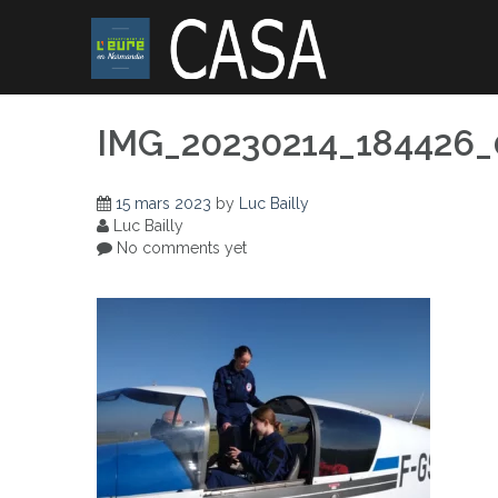
Skip
to
content
IMG_20230214_184426_
15 mars 2023
by
Luc Bailly
Luc Bailly
No comments yet