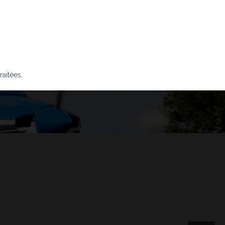
raitées
.