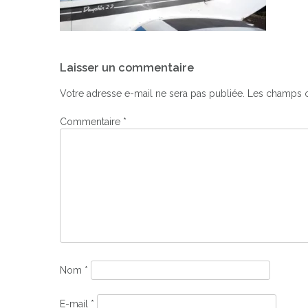
Navigation
Laisser un commentaire
de
l’article
Votre adresse e-mail ne sera pas publiée.
Les champs o
Commentaire
*
Nom
*
E-mail
*