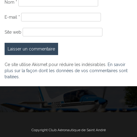
Nom
*
E-mail
*
Site web
Ce site utilise Akismet pour réduire les indésirables.
En savoir
plus sur la façon dont les données de vos commentaires sont
traitées
.
Copyright Club Aéronautique de Saint André