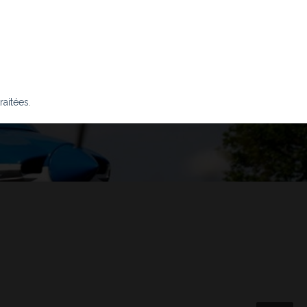
raitées
.