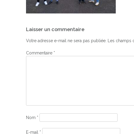
Navigation
Laisser un commentaire
de
l’article
Votre adresse e-mail ne sera pas publiée.
Les champs o
Commentaire
*
Nom
*
E-mail
*