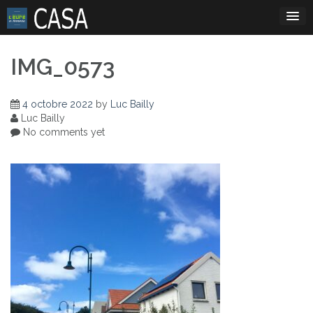
Skip
to
content
IMG_0573
4 octobre 2022
by
Luc Bailly
Luc Bailly
No comments yet