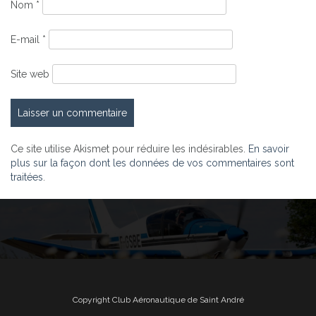
Nom
*
E-mail
*
Site web
Ce site utilise Akismet pour réduire les indésirables.
En savoir
plus sur la façon dont les données de vos commentaires sont
traitées
.
Copyright Club Aéronautique de Saint André