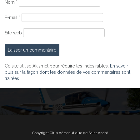
Nom
*
E-mail
*
Site web
Ce site utilise Akismet pour réduire les indésirables.
En savoir
plus sur la façon dont les données de vos commentaires sont
traitées
.
Copyright Club Aéronautique de Saint André