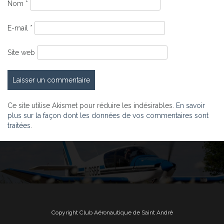
Nom
*
E-mail
*
Site web
Ce site utilise Akismet pour réduire les indésirables.
En savoir
plus sur la façon dont les données de vos commentaires sont
traitées
.
Copyright Club Aéronautique de Saint André