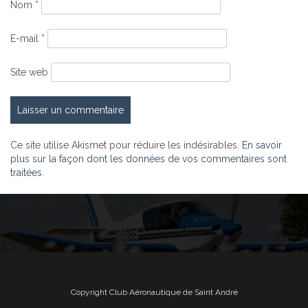
Nom
*
E-mail
*
Site web
Ce site utilise Akismet pour réduire les indésirables.
En savoir
plus sur la façon dont les données de vos commentaires sont
traitées
.
Copyright Club Aéronautique de Saint André