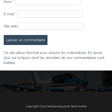
Nom
*
E-mail
*
Site web
Ce site utilise Akismet pour réduire les indésirables.
En savoir
plus sur la façon dont les données de vos commentaires sont
traitées
.
Copyright Club Aéronautique de Saint André