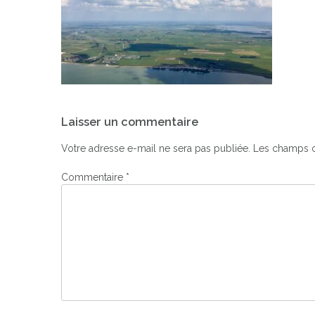
Navigation
Laisser un commentaire
de
l’article
Votre adresse e-mail ne sera pas publiée.
Les champs o
Commentaire
*