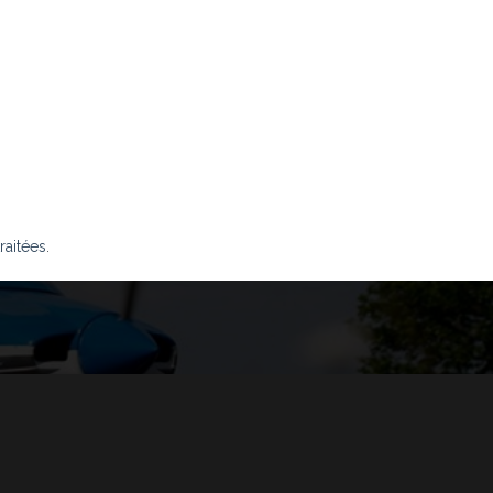
raitées
.