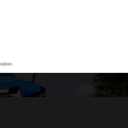
raitées
.