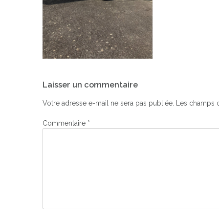
Navigation
Laisser un commentaire
de
l’article
Votre adresse e-mail ne sera pas publiée.
Les champs o
Commentaire
*