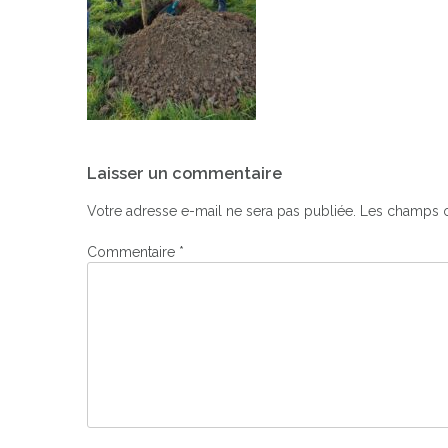
Navigation
Laisser un commentaire
de
l’article
Votre adresse e-mail ne sera pas publiée.
Les champs o
Commentaire
*