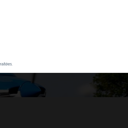
raitées
.