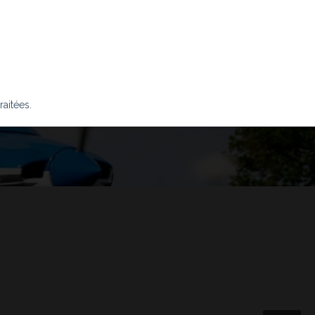
raitées
.