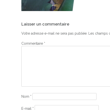
Navigation
Laisser un commentaire
de
l’article
Votre adresse e-mail ne sera pas publiée.
Les champs o
Commentaire
*
Nom
*
E-mail
*