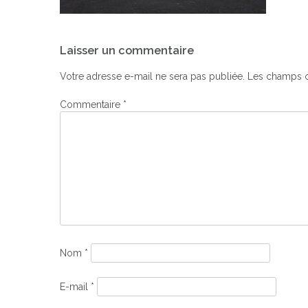
Navigation
Laisser un commentaire
de
l’article
Votre adresse e-mail ne sera pas publiée.
Les champs o
Commentaire
*
Nom
*
E-mail
*