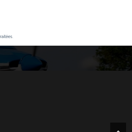
raitées
.