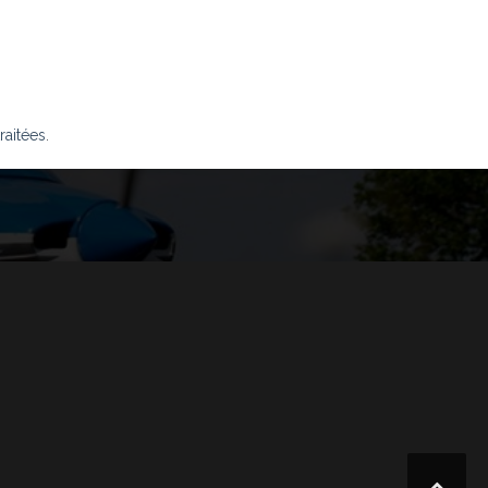
raitées
.