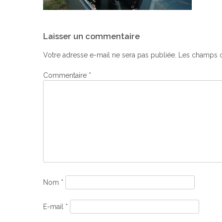
Navigation
Laisser un commentaire
de
l’article
Votre adresse e-mail ne sera pas publiée.
Les champs o
Commentaire
*
Nom
*
E-mail
*