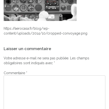
https://aerocasa.fr/blog/wp-
content/uploads/2014/10/cropped-convoyage.png
Navigation
Laisser un commentaire
de
l’article
Votre adresse e-mail ne sera pas publiée.
Les champs
obligatoires sont indiqués avec
*
Commentaire
*