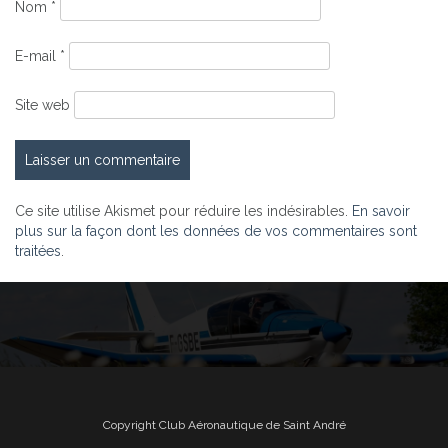
Nom
*
E-mail
*
Site web
Ce site utilise Akismet pour réduire les indésirables.
En savoir
plus sur la façon dont les données de vos commentaires sont
traitées
.
Copyright Club Aéronautique de Saint André