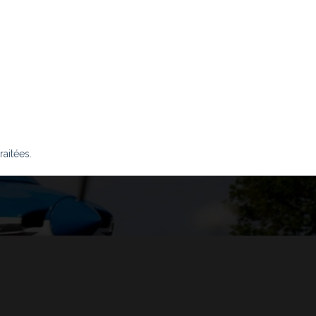
raitées
.