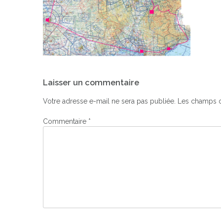
Navigation
Laisser un commentaire
de
l’article
Votre adresse e-mail ne sera pas publiée.
Les champs o
Commentaire
*