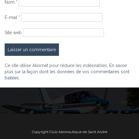
Nom
*
E-mail
*
Site web
Ce site utilise Akismet pour réduire les indésirables.
En savoir
plus sur la façon dont les données de vos commentaires sont
traitées
.
Copyright Club Aéronautique de Saint André